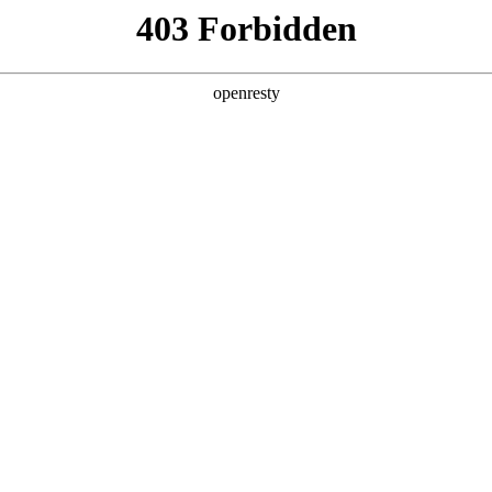
综合解决方案
行业应用
新闻资讯
关于我们
大事故隐患判定新规：变压器油气监测指标成为核心判定标准之一